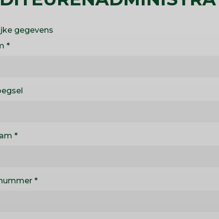
ijke gegevens
m
egsel
aam
nnummer