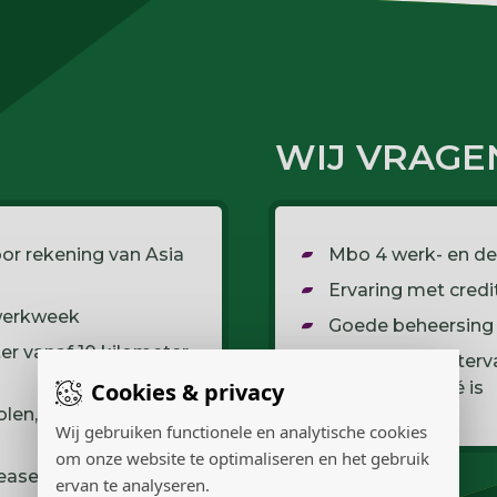
WIJ VRAGE
or rekening van Asia
Mbo 4 werk- en d
Ervaring met credi
 werkweek
Goede beheersing 
er vanaf 10 kilometer
Goede computervaa
Cookies & privacy
en SAP een pré is
len, uitjes, cursussen
Wij gebruiken functionele en analytische cookies
om onze website te optimaliseren en het gebruik
Lease a Bike
ervan te analyseren.