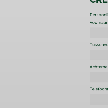
Persoonl
Voornaa
Tussenvo
Achtern
Telefoo