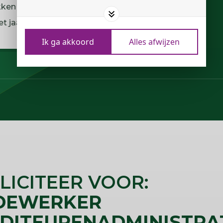
ken in de kantoortuin
t jaar
Ik ga akkoord
Alles afwijzen
LICITEER VOOR:
DEWERKER
DITEURENADMINISTRA