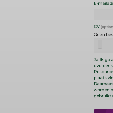
E-mailad
CV
Geen bes
Ja, ik g
overeenk
Resource
plaats vi
Daarnaast
worden b
gebruikt