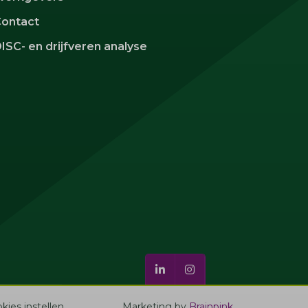
ontact
ISC- en drijfveren analyse
kies instellen
Marketing by
Brainpink