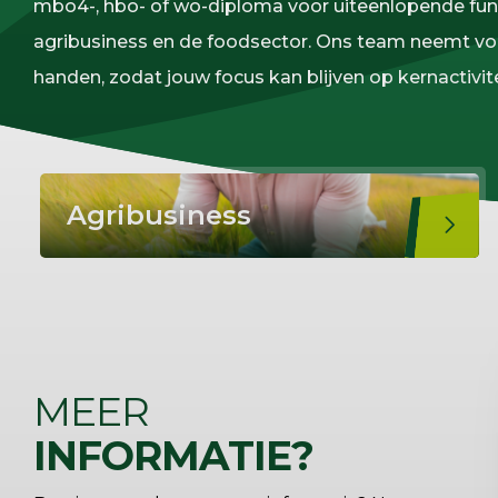
mbo4-, hbo- of wo-diploma voor uiteenlopende fun
agribusiness en de foodsector. Ons team neemt vol
handen, zodat jouw focus kan blijven op kernactivite
Agribusiness
MEER
INFORMATIE?