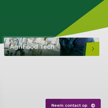
AgriFood Tech
Neem contact op