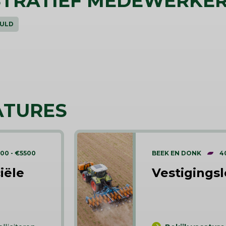
STRATIEF MEDEWERKER
VULD
ATURES
00 - €5500
BEEK EN DONK
4
iële
Vestigingsl