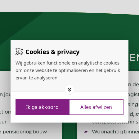
Cookies & privacy
WIJ VRAGE
Wij gebruiken functionele en analytische cookies
om onze website te optimaliseren en het gebruik
ervan te analyseren.
Mbo 4 werk- en d
n jouw ervaring en
Ervaring met logis
Goede beheersing 
Ik ga akkoord
Alles afwijzen
ctioneren
Nauwkeurigheid, s
uur
computers; kennis 
lde pensioenopbouw
Woonachtig binnen