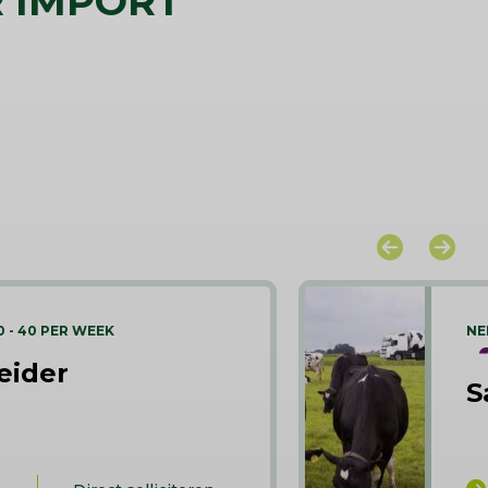
 IMPORT
0 - 40 PER WEEK
NE
eider
S