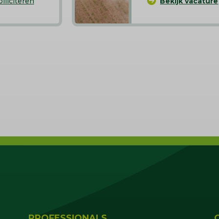
olliciteren
Bekijk vacature
PROFESSIONALS