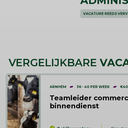
ADMINI
VACATURE REEDS VER
VERGELIJKBARE
VAC
ARNHEM
36 - 40 PER WEEK
€40
Teamleider commerc
binnendienst