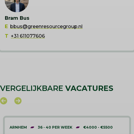
Bram Bus
E
bbus@greenresourcegroup.nl
T
+31 611077606
VERGELIJKBARE
VACATURES
ARNHEM
36 - 40 PER WEEK
€4000 - €5500