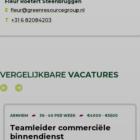
Fleur Roetert Steenbruggen
E
fleur@greenresourcegroup.nl
T
+31 6 82084203
VERGELIJKBARE
VACATURES
ARNHEM
36 - 40 PER WEEK
€4000 - €5500
Teamleider commerciële
binnendienst