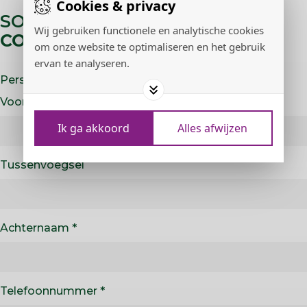
Cookies & privacy
SOLLICITEER VOOR:
CROP
Wij gebruiken functionele en analytische cookies
COÖRDINATOR (TRAINEESHIP)
om onze website te optimaliseren en het gebruik
ervan te analyseren.
Persoonlijke gegevens
Voornaam
Ik ga akkoord
Alles afwijzen
Tussenvoegsel
Achternaam
Telefoonnummer