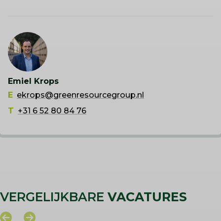
Emiel Krops
E
ekrops@greenresourcegroup.nl
T
+31 6 52 80 84 76
VERGELIJKBARE
VACATURES