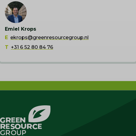
Emiel Krops
E
ekrops@greenresourcegroup.nl
T
+31 6 52 80 84 76