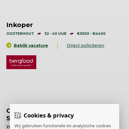
Inkoper
OOSTERHOUT
32 - 40 UUR
€3500 - €4400
Bekijk vacature
Direct solliciteren
Continuous Improvement
Cookies & privacy
Specialist
Wij gebruiken functionele en analytische cookies
ZEEWOLDE
32 - 40 UUR
€3550 - €4000