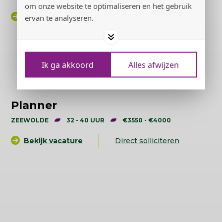
om onze website te optimaliseren en het gebruik
Bekijk vacature
Direct solliciteren
ervan te analyseren.
Ik ga akkoord
Alles afwijzen
Planner
ZEEWOLDE
32 - 40 UUR
€3550 - €4000
Bekijk vacature
Direct solliciteren