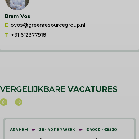
Bram Vos
E
bvos@greenresourcegroup.nl
T
+31 612377918
VERGELIJKBARE
VACATURES
ARNHEM
36 - 40 PER WEEK
€4000 - €5500