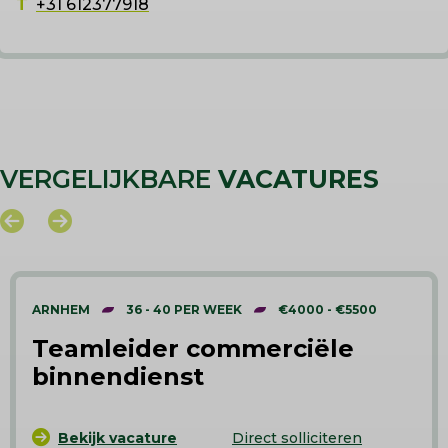
T
+31 612377918
VERGELIJKBARE
VACATURES
ARNHEM
36 - 40 PER WEEK
€4000 - €5500
Teamleider commerciële
binnendienst
Bekijk vacature
Direct solliciteren