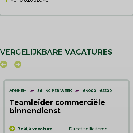
T
+31 6 82062045
VERGELIJKBARE
VACATURES
ARNHEM
36 - 40 PER WEEK
€4000 - €5500
Teamleider commerciële
binnendienst
Bekijk vacature
Direct solliciteren